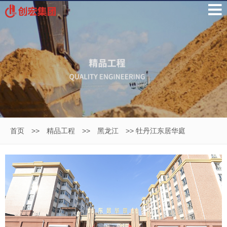
首页
>>
精品工程
>>
黑龙江
>> 牡丹江东居华庭