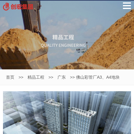
首页
>>
精品工程
>>
广东
>> 佛山彩管厂A3、A4地块